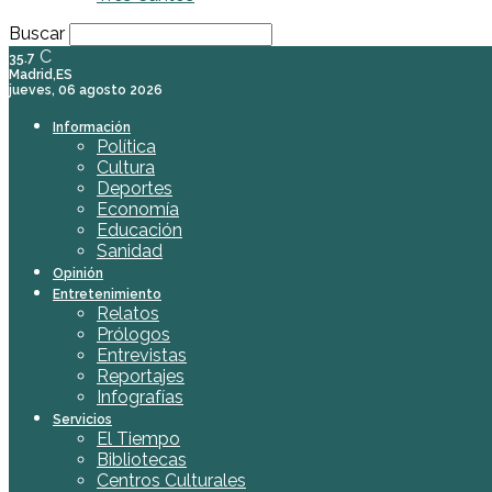
Buscar
C
35.7
Madrid,ES
jueves, 06 agosto 2026
Información
Política
Cultura
Deportes
Economía
Educación
Sanidad
Opinión
Entretenimiento
Relatos
Prólogos
Entrevistas
Reportajes
Infografías
Servicios
El Tiempo
Bibliotecas
Centros Culturales