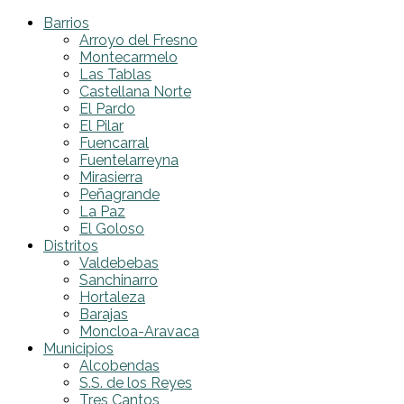
Barrios
Arroyo del Fresno
Montecarmelo
Las Tablas
Castellana Norte
El Pardo
El Pilar
Fuencarral
Fuentelarreyna
Mirasierra
Peñagrande
La Paz
El Goloso
Distritos
Valdebebas
Sanchinarro
Hortaleza
Barajas
Moncloa-Aravaca
Municipios
Alcobendas
S.S. de los Reyes
Tres Cantos