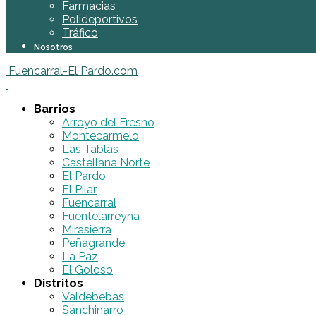
Farmacias
Polideportivos
Tráfico
Nosotros
Fuencarral-El Pardo.com
Barrios
Arroyo del Fresno
Montecarmelo
Las Tablas
Castellana Norte
El Pardo
El Pilar
Fuencarral
Fuentelarreyna
Mirasierra
Peñagrande
La Paz
El Goloso
Distritos
Valdebebas
Sanchinarro