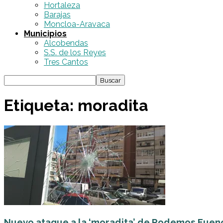
Hortaleza
Barajas
Moncloa-Aravaca
Municipios
Alcobendas
S.S. de los Reyes
Tres Cantos
Etiqueta: moradita
Nuevo ataque a la ‘moradita’ de Podemos Fuenc