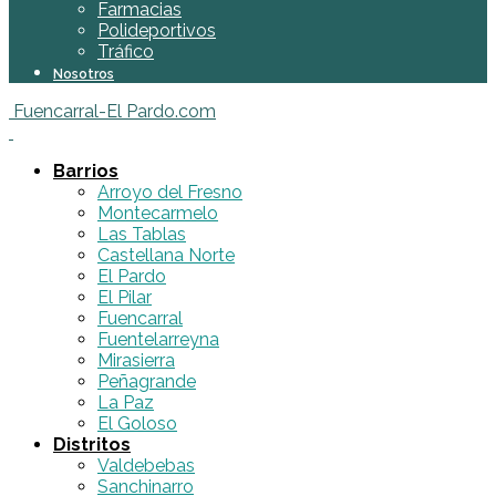
Farmacias
Polideportivos
Tráfico
Nosotros
Fuencarral-El Pardo.com
Barrios
Arroyo del Fresno
Montecarmelo
Las Tablas
Castellana Norte
El Pardo
El Pilar
Fuencarral
Fuentelarreyna
Mirasierra
Peñagrande
La Paz
El Goloso
Distritos
Valdebebas
Sanchinarro