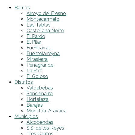
Barrios
Arroyo del Fresno
Montecarmelo
Las Tablas
Castellana Norte
El Pardo
El Pilar
Fuencarral
Fuentelarreyna
Mirasierra
Peñagrande
La Paz
El Goloso
Distritos
Valdebebas
Sanchinarro
Hortaleza
Barajas
Moncloa-Aravaca
Municipios
Alcobendas
S.S. de los Reyes
Tres Cantos