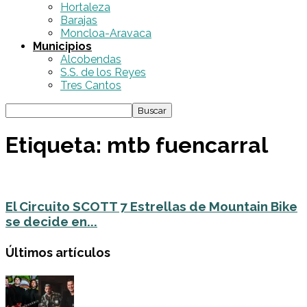
Hortaleza
Barajas
Moncloa-Aravaca
Municipios
Alcobendas
S.S. de los Reyes
Tres Cantos
Etiqueta: mtb fuencarral
El Circuito SCOTT 7 Estrellas de Mountain Bike
se decide en...
Últimos artículos