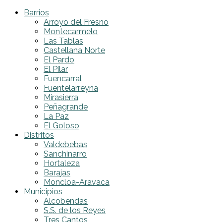
Barrios
Arroyo del Fresno
Montecarmelo
Las Tablas
Castellana Norte
El Pardo
El Pilar
Fuencarral
Fuentelarreyna
Mirasierra
Peñagrande
La Paz
El Goloso
Distritos
Valdebebas
Sanchinarro
Hortaleza
Barajas
Moncloa-Aravaca
Municipios
Alcobendas
S.S. de los Reyes
Tres Cantos