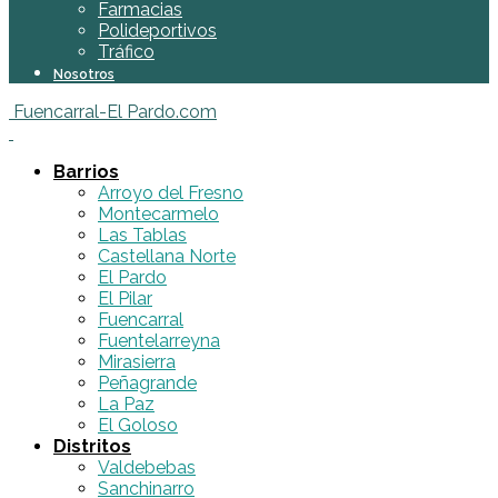
Farmacias
Polideportivos
Tráfico
Nosotros
Fuencarral-El Pardo.com
Barrios
Arroyo del Fresno
Montecarmelo
Las Tablas
Castellana Norte
El Pardo
El Pilar
Fuencarral
Fuentelarreyna
Mirasierra
Peñagrande
La Paz
El Goloso
Distritos
Valdebebas
Sanchinarro