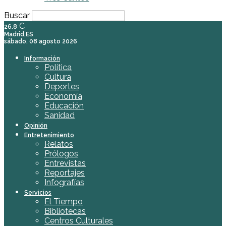
Buscar
C
26.8
Madrid,ES
sábado, 08 agosto 2026
Información
Política
Cultura
Deportes
Economía
Educación
Sanidad
Opinión
Entretenimiento
Relatos
Prólogos
Entrevistas
Reportajes
Infografías
Servicios
El Tiempo
Bibliotecas
Centros Culturales