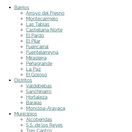
Barrios
Arroyo del Fresno
Montecarmelo
Las Tablas
Castellana Norte
El Pardo
El Pilar
Fuencarral
Fuentelarreyna
Mirasierra
Peñagrande
La Paz
El Goloso
Distritos
Valdebebas
Sanchinarro
Hortaleza
Barajas
Moncloa-Aravaca
Municipios
Alcobendas
S.S. de los Reyes
Tres Cantos