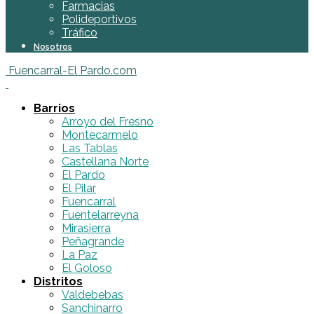
Farmacias
Polideportivos
Tráfico
Nosotros
Fuencarral-El Pardo.com
Barrios
Arroyo del Fresno
Montecarmelo
Las Tablas
Castellana Norte
El Pardo
El Pilar
Fuencarral
Fuentelarreyna
Mirasierra
Peñagrande
La Paz
El Goloso
Distritos
Valdebebas
Sanchinarro