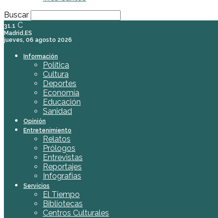
Buscar
C
31.1
Madrid,ES
jueves, 06 agosto 2026
Información
Política
Cultura
Deportes
Economía
Educación
Sanidad
Opinión
Entretenimiento
Relatos
Prólogos
Entrevistas
Reportajes
Infografías
Servicios
El Tiempo
Bibliotecas
Centros Culturales