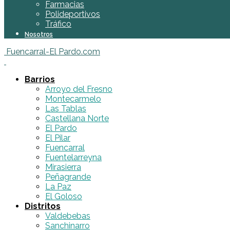
Farmacias
Polideportivos
Tráfico
Nosotros
Fuencarral-El Pardo.com
Barrios
Arroyo del Fresno
Montecarmelo
Las Tablas
Castellana Norte
El Pardo
El Pilar
Fuencarral
Fuentelarreyna
Mirasierra
Peñagrande
La Paz
El Goloso
Distritos
Valdebebas
Sanchinarro