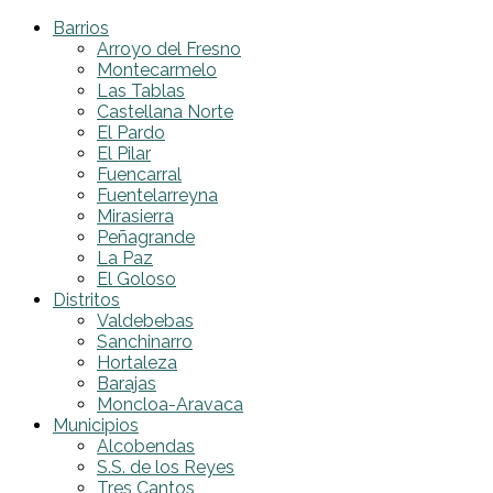
Barrios
Arroyo del Fresno
Montecarmelo
Las Tablas
Castellana Norte
El Pardo
El Pilar
Fuencarral
Fuentelarreyna
Mirasierra
Peñagrande
La Paz
El Goloso
Distritos
Valdebebas
Sanchinarro
Hortaleza
Barajas
Moncloa-Aravaca
Municipios
Alcobendas
S.S. de los Reyes
Tres Cantos