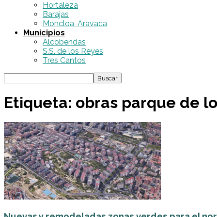
Hortaleza
Barajas
Moncloa-Aravaca
Municipios
Alcobendas
S.S. de los Reyes
Tres Cantos
Etiqueta: obras parque de lo
Nuevas y remodeladas zonas verdes para el no