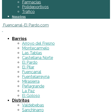
Farmacias
Polideportivos
Tráfico
Nosotros
Fuencarral-El Pardo.com
Barrios
Arroyo del Fresno
Montecarmelo
Las Tablas
Castellana Norte
El Pardo
El Pilar
Fuencarral
Fuentelarreyna
Mirasierra
Peñagrande
La Paz
El Goloso
Distritos
Valdebebas
Sanchinarro