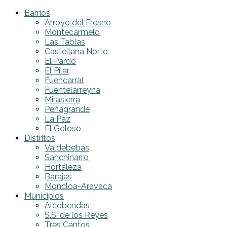
Barrios
Arroyo del Fresno
Montecarmelo
Las Tablas
Castellana Norte
El Pardo
El Pilar
Fuencarral
Fuentelarreyna
Mirasierra
Peñagrande
La Paz
El Goloso
Distritos
Valdebebas
Sanchinarro
Hortaleza
Barajas
Moncloa-Aravaca
Municipios
Alcobendas
S.S. de los Reyes
Tres Cantos