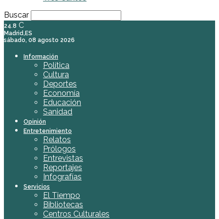
Buscar
C
24.8
Madrid,ES
sábado, 08 agosto 2026
Información
Política
Cultura
Deportes
Economía
Educación
Sanidad
Opinión
Entretenimiento
Relatos
Prólogos
Entrevistas
Reportajes
Infografías
Servicios
El Tiempo
Bibliotecas
Centros Culturales