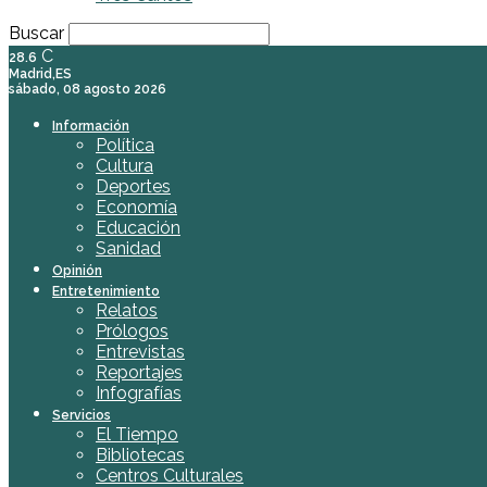
Buscar
C
28.6
Madrid,ES
sábado, 08 agosto 2026
Información
Política
Cultura
Deportes
Economía
Educación
Sanidad
Opinión
Entretenimiento
Relatos
Prólogos
Entrevistas
Reportajes
Infografías
Servicios
El Tiempo
Bibliotecas
Centros Culturales