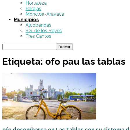
Hortaleza
Barajas
Moncloa-Aravaca
Municipios
Alcobendas
S.S. de los Reyes
Tres Cantos
Etiqueta: ofo pau las tablas
ofo desembarca en Las Tablas con su sistema d