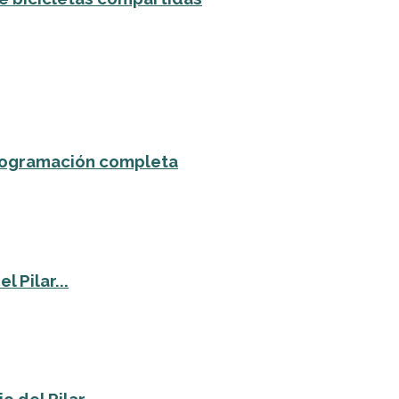
 programación completa
 Pilar...