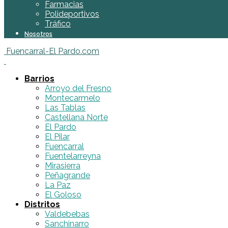
Farmacias
Polideportivos
Tráfico
Nosotros
Fuencarral-El Pardo.com
Barrios
Arroyo del Fresno
Montecarmelo
Las Tablas
Castellana Norte
El Pardo
El Pilar
Fuencarral
Fuentelarreyna
Mirasierra
Peñagrande
La Paz
El Goloso
Distritos
Valdebebas
Sanchinarro