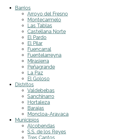
Barrios
Arroyo del Fresno
Montecarmelo
Las Tablas
Castellana Norte
El Pardo
El Pilar
Fuencarral
Fuentelarreyna
Mirasierra
Peñagrande
La Paz
El Goloso
Distritos
Valdebebas
Sanchinarro
Hortaleza
Barajas
Moncloa-Aravaca
Municipios
Alcobendas
S.S. de los Reyes
Tres Cantos