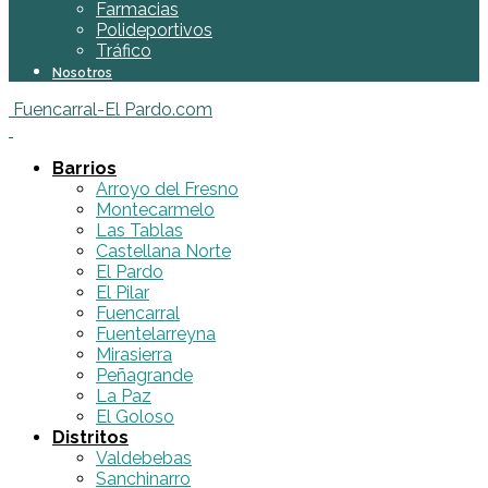
Farmacias
Polideportivos
Tráfico
Nosotros
Fuencarral-El Pardo.com
Barrios
Arroyo del Fresno
Montecarmelo
Las Tablas
Castellana Norte
El Pardo
El Pilar
Fuencarral
Fuentelarreyna
Mirasierra
Peñagrande
La Paz
El Goloso
Distritos
Valdebebas
Sanchinarro