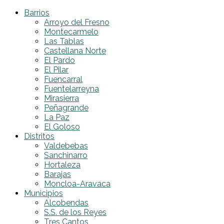
Barrios
Arroyo del Fresno
Montecarmelo
Las Tablas
Castellana Norte
El Pardo
El Pilar
Fuencarral
Fuentelarreyna
Mirasierra
Peñagrande
La Paz
El Goloso
Distritos
Valdebebas
Sanchinarro
Hortaleza
Barajas
Moncloa-Aravaca
Municipios
Alcobendas
S.S. de los Reyes
Tres Cantos