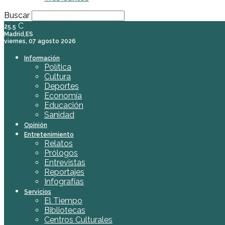
Buscar
C
25.5
Madrid,ES
viernes, 07 agosto 2026
Información
Política
Cultura
Deportes
Economía
Educación
Sanidad
Opinión
Entretenimiento
Relatos
Prólogos
Entrevistas
Reportajes
Infografías
Servicios
El Tiempo
Bibliotecas
Centros Culturales