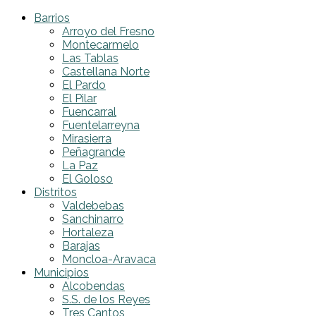
Barrios
Arroyo del Fresno
Montecarmelo
Las Tablas
Castellana Norte
El Pardo
El Pilar
Fuencarral
Fuentelarreyna
Mirasierra
Peñagrande
La Paz
El Goloso
Distritos
Valdebebas
Sanchinarro
Hortaleza
Barajas
Moncloa-Aravaca
Municipios
Alcobendas
S.S. de los Reyes
Tres Cantos