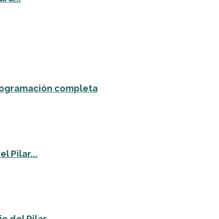
 programación completa
 Pilar...
o del Pilar