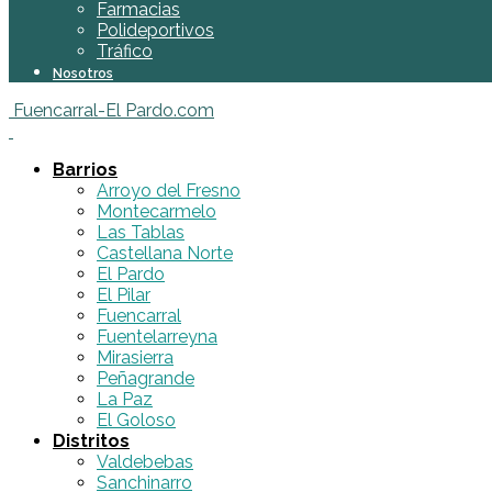
Farmacias
Polideportivos
Tráfico
Nosotros
Fuencarral-El Pardo.com
Barrios
Arroyo del Fresno
Montecarmelo
Las Tablas
Castellana Norte
El Pardo
El Pilar
Fuencarral
Fuentelarreyna
Mirasierra
Peñagrande
La Paz
El Goloso
Distritos
Valdebebas
Sanchinarro