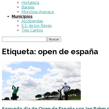
Hortaleza
Barajas
Moncloa-Aravaca
Municipios
Alcobendas
S.S. de los Reyes
Tres Cantos
Etiqueta: open de españa
Segundo día de Open de España con Jon Rahm