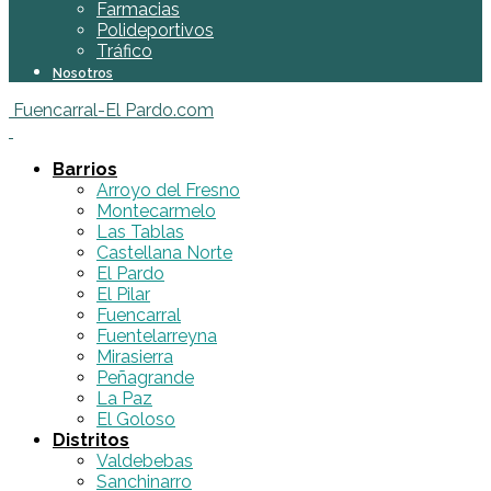
Farmacias
Polideportivos
Tráfico
Nosotros
Fuencarral-El Pardo.com
Barrios
Arroyo del Fresno
Montecarmelo
Las Tablas
Castellana Norte
El Pardo
El Pilar
Fuencarral
Fuentelarreyna
Mirasierra
Peñagrande
La Paz
El Goloso
Distritos
Valdebebas
Sanchinarro