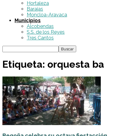
Hortaleza
Barajas
Moncloa-Aravaca
Municipios
Alcobendas
S.S. de los Reyes
Tres Cantos
Etiqueta: orquesta ba
Begoña celebra su octava fiestacción