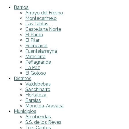
Barrios
Arroyo del Fresno
Montecarmelo
Las Tablas
Castellana Norte
El Pardo
El Pilar
Fuencarral
Fuentelarreyna
Mirasierra
Peñagrande
La Paz
El Goloso
Distritos
Valdebebas
Sanchinarro
Hortaleza
Barajas
Moncloa-Aravaca
Municipios
Alcobendas
S.S. de los Reyes
Tres Cantos