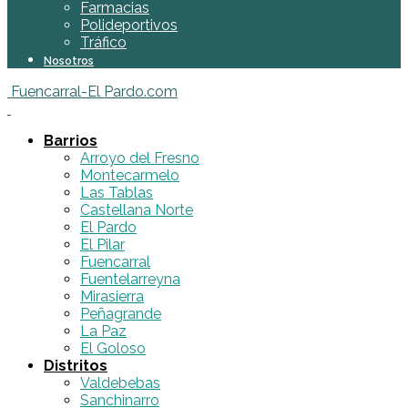
Farmacias
Polideportivos
Tráfico
Nosotros
Fuencarral-El Pardo.com
Barrios
Arroyo del Fresno
Montecarmelo
Las Tablas
Castellana Norte
El Pardo
El Pilar
Fuencarral
Fuentelarreyna
Mirasierra
Peñagrande
La Paz
El Goloso
Distritos
Valdebebas
Sanchinarro