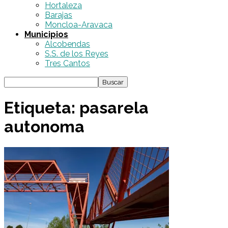
Hortaleza
Barajas
Moncloa-Aravaca
Municipios
Alcobendas
S.S. de los Reyes
Tres Cantos
Etiqueta: pasarela
autonoma