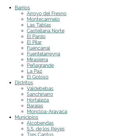
Barrios
Arroyo del Fresno
Montecarmelo
Las Tablas
Castellana Norte
El Pardo
El Pilar
Fuencarral
Fuentelarreyna
Mirasierra
Peñagrande
La Paz
El Goloso
Distritos
Valdebebas
Sanchinarro
Hortaleza
Barajas
Moncloa-Aravaca
Municipios
Alcobendas
S.S. de los Reyes
Tres Cantos