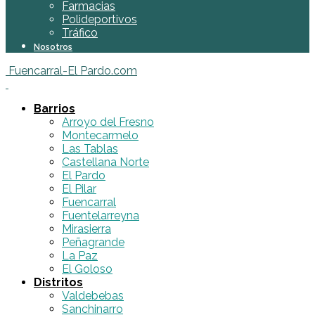
Farmacias
Polideportivos
Tráfico
Nosotros
Fuencarral-El Pardo.com
Barrios
Arroyo del Fresno
Montecarmelo
Las Tablas
Castellana Norte
El Pardo
El Pilar
Fuencarral
Fuentelarreyna
Mirasierra
Peñagrande
La Paz
El Goloso
Distritos
Valdebebas
Sanchinarro