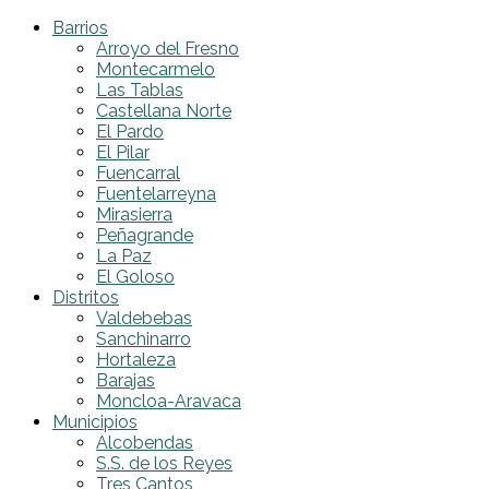
Barrios
Arroyo del Fresno
Montecarmelo
Las Tablas
Castellana Norte
El Pardo
El Pilar
Fuencarral
Fuentelarreyna
Mirasierra
Peñagrande
La Paz
El Goloso
Distritos
Valdebebas
Sanchinarro
Hortaleza
Barajas
Moncloa-Aravaca
Municipios
Alcobendas
S.S. de los Reyes
Tres Cantos