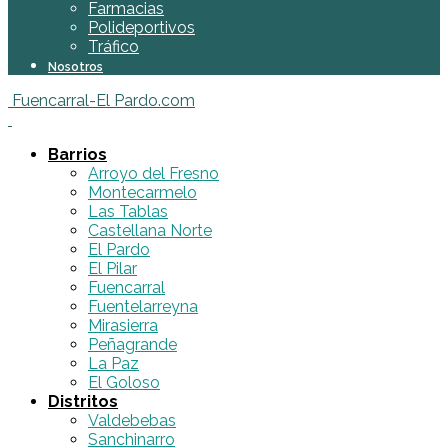
Farmacias
Polideportivos
Tráfico
Nosotros
Fuencarral-El Pardo.com
Barrios
Arroyo del Fresno
Montecarmelo
Las Tablas
Castellana Norte
El Pardo
El Pilar
Fuencarral
Fuentelarreyna
Mirasierra
Peñagrande
La Paz
El Goloso
Distritos
Valdebebas
Sanchinarro