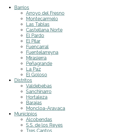
Barrios
Arroyo del Fresno
Montecarmelo
Las Tablas
Castellana Norte
El Pardo
El Pilar
Fuencarral
Fuentelarreyna
Mirasierra
Peñagrande
La Paz
El Goloso
Distritos
Valdebebas
Sanchinarro
Hortaleza
Barajas
Moncloa-Aravaca
Municipios
Alcobendas
S.S. de los Reyes
Tres Cantos