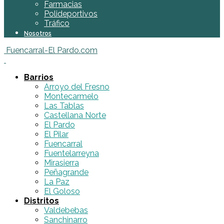
Farmacias
Polideportivos
Tráfico
Nosotros
Fuencarral-El Pardo.com
Barrios
Arroyo del Fresno
Montecarmelo
Las Tablas
Castellana Norte
El Pardo
El Pilar
Fuencarral
Fuentelarreyna
Mirasierra
Peñagrande
La Paz
El Goloso
Distritos
Valdebebas
Sanchinarro