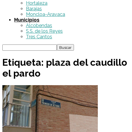
Hortaleza
Barajas
Moncloa-Aravaca
Municipios
Alcobendas
S.S. de los Reyes
Tres Cantos
Etiqueta: plaza del caudillo
el pardo