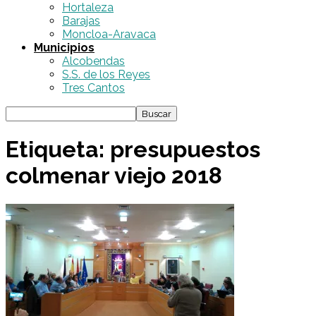
Hortaleza
Barajas
Moncloa-Aravaca
Municipios
Alcobendas
S.S. de los Reyes
Tres Cantos
Etiqueta: presupuestos
colmenar viejo 2018