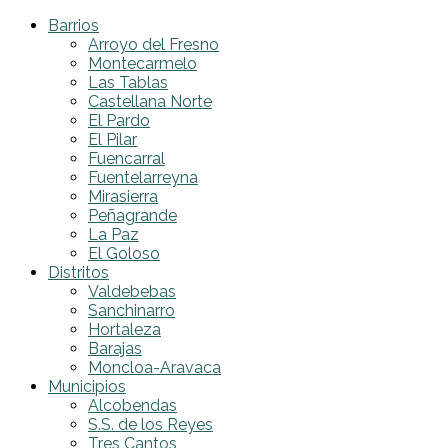
Barrios
Arroyo del Fresno
Montecarmelo
Las Tablas
Castellana Norte
El Pardo
El Pilar
Fuencarral
Fuentelarreyna
Mirasierra
Peñagrande
La Paz
El Goloso
Distritos
Valdebebas
Sanchinarro
Hortaleza
Barajas
Moncloa-Aravaca
Municipios
Alcobendas
S.S. de los Reyes
Tres Cantos