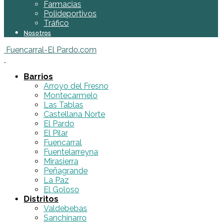
Farmacias
Polideportivos
Tráfico
Nosotros
Fuencarral-El Pardo.com
Barrios
Arroyo del Fresno
Montecarmelo
Las Tablas
Castellana Norte
El Pardo
El Pilar
Fuencarral
Fuentelarreyna
Mirasierra
Peñagrande
La Paz
El Goloso
Distritos
Valdebebas
Sanchinarro