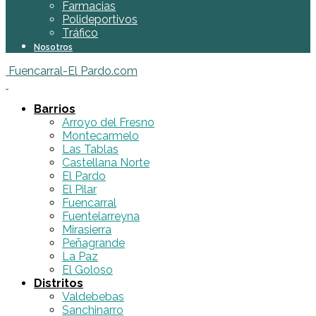
Farmacias
Polideportivos
Tráfico
Nosotros
Fuencarral-El Pardo.com
Barrios
Arroyo del Fresno
Montecarmelo
Las Tablas
Castellana Norte
El Pardo
El Pilar
Fuencarral
Fuentelarreyna
Mirasierra
Peñagrande
La Paz
El Goloso
Distritos
Valdebebas
Sanchinarro