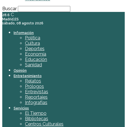
Buscar
C
28.6
Madrid,ES
sábado, 08 agosto 2026
Información
Política
Cultura
Deportes
Economía
Educación
Sanidad
Opinión
Entretenimiento
Relatos
Prólogos
Entrevistas
Reportajes
Infografías
Servicios
El Tiempo
Bibliotecas
Centros Culturales