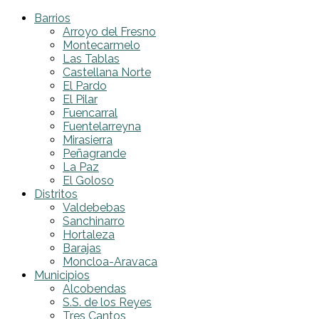
Barrios
Arroyo del Fresno
Montecarmelo
Las Tablas
Castellana Norte
El Pardo
El Pilar
Fuencarral
Fuentelarreyna
Mirasierra
Peñagrande
La Paz
El Goloso
Distritos
Valdebebas
Sanchinarro
Hortaleza
Barajas
Moncloa-Aravaca
Municipios
Alcobendas
S.S. de los Reyes
Tres Cantos