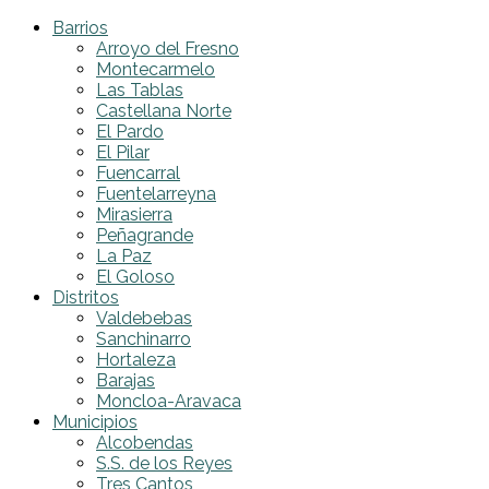
Barrios
Arroyo del Fresno
Montecarmelo
Las Tablas
Castellana Norte
El Pardo
El Pilar
Fuencarral
Fuentelarreyna
Mirasierra
Peñagrande
La Paz
El Goloso
Distritos
Valdebebas
Sanchinarro
Hortaleza
Barajas
Moncloa-Aravaca
Municipios
Alcobendas
S.S. de los Reyes
Tres Cantos