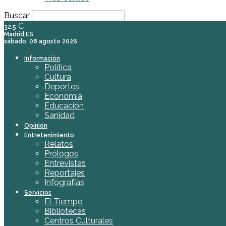
Buscar
C
32.5
Madrid,ES
sábado, 08 agosto 2026
Información
Política
Cultura
Deportes
Economía
Educación
Sanidad
Opinión
Entretenimiento
Relatos
Prólogos
Entrevistas
Reportajes
Infografías
Servicios
El Tiempo
Bibliotecas
Centros Culturales