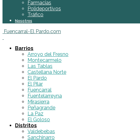
Farmacias
Polideportivos
Tráfico
Nosotros
Fuencarral-El Pardo.com
Barrios
Arroyo del Fresno
Montecarmelo
Las Tablas
Castellana Norte
El Pardo
El Pilar
Fuencarral
Fuentelarreyna
Mirasierra
Peñagrande
La Paz
El Goloso
Distritos
Valdebebas
Sanchinarro