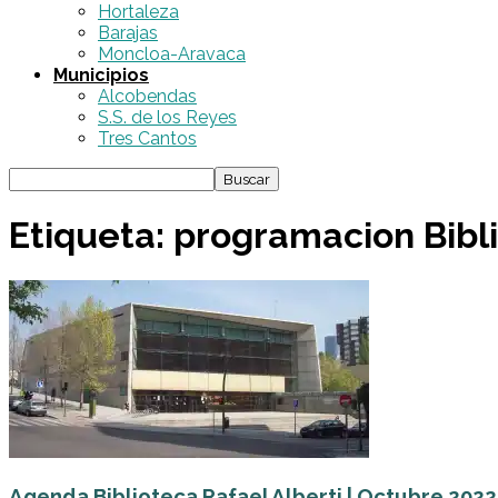
Hortaleza
Barajas
Moncloa-Aravaca
Municipios
Alcobendas
S.S. de los Reyes
Tres Cantos
Etiqueta: programacion Bibli
Agenda Biblioteca Rafael Alberti | Octubre 2022