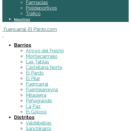
Farmacias
Polideportivos
Tráfico
Nosotros
Fuencarral-El Pardo.com
Barrios
Arroyo del Fresno
Montecarmelo
Las Tablas
Castellana Norte
El Pardo
El Pilar
Fuencarral
Fuentelarreyna
Mirasierra
Peñagrande
La Paz
El Goloso
Distritos
Valdebebas
Sanchinarro