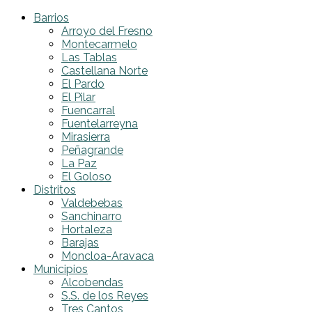
Barrios
Arroyo del Fresno
Montecarmelo
Las Tablas
Castellana Norte
El Pardo
El Pilar
Fuencarral
Fuentelarreyna
Mirasierra
Peñagrande
La Paz
El Goloso
Distritos
Valdebebas
Sanchinarro
Hortaleza
Barajas
Moncloa-Aravaca
Municipios
Alcobendas
S.S. de los Reyes
Tres Cantos