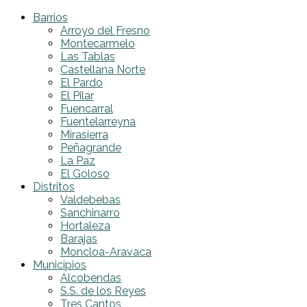
Barrios
Arroyo del Fresno
Montecarmelo
Las Tablas
Castellana Norte
El Pardo
El Pilar
Fuencarral
Fuentelarreyna
Mirasierra
Peñagrande
La Paz
El Goloso
Distritos
Valdebebas
Sanchinarro
Hortaleza
Barajas
Moncloa-Aravaca
Municipios
Alcobendas
S.S. de los Reyes
Tres Cantos