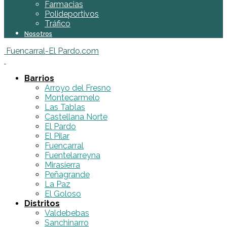
Farmacias
Polideportivos
Tráfico
Nosotros
Fuencarral-El Pardo.com
Barrios
Arroyo del Fresno
Montecarmelo
Las Tablas
Castellana Norte
El Pardo
El Pilar
Fuencarral
Fuentelarreyna
Mirasierra
Peñagrande
La Paz
El Goloso
Distritos
Valdebebas
Sanchinarro