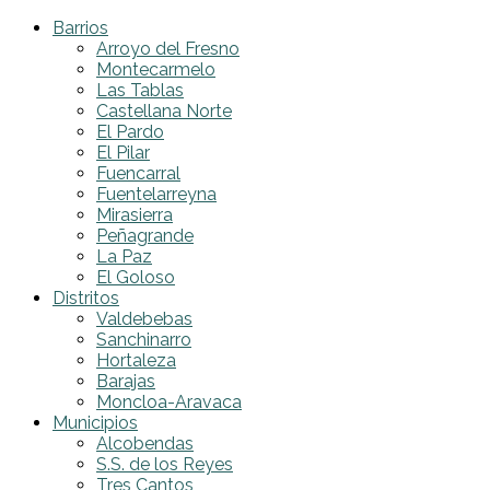
Barrios
Arroyo del Fresno
Montecarmelo
Las Tablas
Castellana Norte
El Pardo
El Pilar
Fuencarral
Fuentelarreyna
Mirasierra
Peñagrande
La Paz
El Goloso
Distritos
Valdebebas
Sanchinarro
Hortaleza
Barajas
Moncloa-Aravaca
Municipios
Alcobendas
S.S. de los Reyes
Tres Cantos