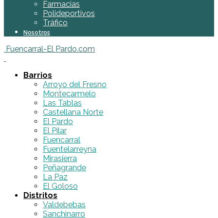
Farmacias
Polideportivos
Tráfico
Nosotros
Fuencarral-El Pardo.com
Barrios
Arroyo del Fresno
Montecarmelo
Las Tablas
Castellana Norte
El Pardo
El Pilar
Fuencarral
Fuentelarreyna
Mirasierra
Peñagrande
La Paz
El Goloso
Distritos
Valdebebas
Sanchinarro