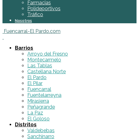
Farmacias
Polideportivos
Tráfico
Nosotros
Fuencarral-El Pardo.com
Barrios
Arroyo del Fresno
Montecarmelo
Las Tablas
Castellana Norte
El Pardo
El Pilar
Fuencarral
Fuentelarreyna
Mirasierra
Peñagrande
La Paz
El Goloso
Distritos
Valdebebas
Sanchinarro