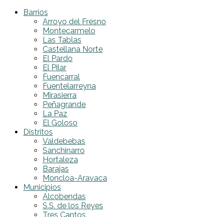
Barrios
Arroyo del Fresno
Montecarmelo
Las Tablas
Castellana Norte
El Pardo
El Pilar
Fuencarral
Fuentelarreyna
Mirasierra
Peñagrande
La Paz
El Goloso
Distritos
Valdebebas
Sanchinarro
Hortaleza
Barajas
Moncloa-Aravaca
Municipios
Alcobendas
S.S. de los Reyes
Tres Cantos