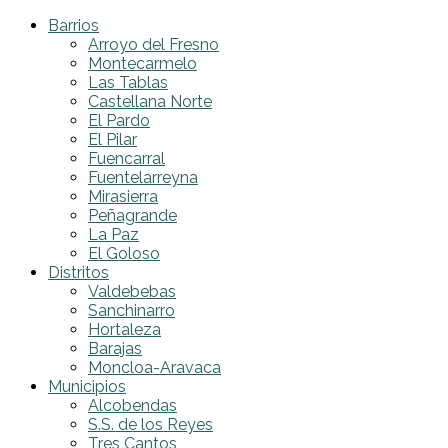
Barrios
Arroyo del Fresno
Montecarmelo
Las Tablas
Castellana Norte
El Pardo
El Pilar
Fuencarral
Fuentelarreyna
Mirasierra
Peñagrande
La Paz
El Goloso
Distritos
Valdebebas
Sanchinarro
Hortaleza
Barajas
Moncloa-Aravaca
Municipios
Alcobendas
S.S. de los Reyes
Tres Cantos