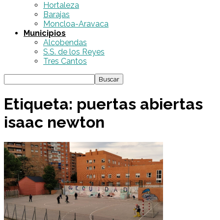
Hortaleza
Barajas
Moncloa-Aravaca
Municipios
Alcobendas
S.S. de los Reyes
Tres Cantos
Etiqueta: puertas abiertas
isaac newton