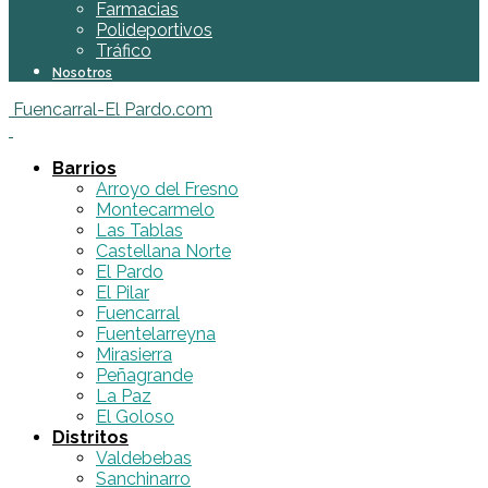
Farmacias
Polideportivos
Tráfico
Nosotros
Fuencarral-El Pardo.com
Barrios
Arroyo del Fresno
Montecarmelo
Las Tablas
Castellana Norte
El Pardo
El Pilar
Fuencarral
Fuentelarreyna
Mirasierra
Peñagrande
La Paz
El Goloso
Distritos
Valdebebas
Sanchinarro