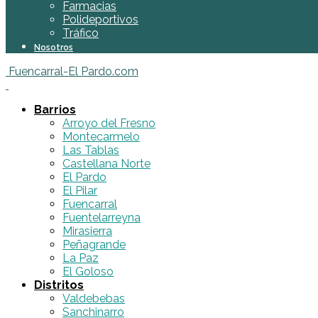
Farmacias
Polideportivos
Tráfico
Nosotros
Fuencarral-El Pardo.com
Barrios
Arroyo del Fresno
Montecarmelo
Las Tablas
Castellana Norte
El Pardo
El Pilar
Fuencarral
Fuentelarreyna
Mirasierra
Peñagrande
La Paz
El Goloso
Distritos
Valdebebas
Sanchinarro