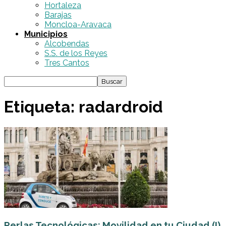
Hortaleza
Barajas
Moncloa-Aravaca
Municipios
Alcobendas
S.S. de los Reyes
Tres Cantos
Etiqueta: radardroid
Perlas Tecnológicas: Movilidad en tu Ciudad (I)