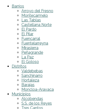
Barrios
Arroyo del Fresno
Montecarmelo
Las Tablas
Castellana Norte
El Pardo
El Pilar
Fuencarral
Fuentelarreyna
Mirasierra
Peñagrande
La Paz
El Goloso
Distritos
Valdebebas
Sanchinarro
Hortaleza
Barajas
Moncloa-Aravaca
Municipios
Alcobendas
S.S. de los Reyes
Tres Cantos