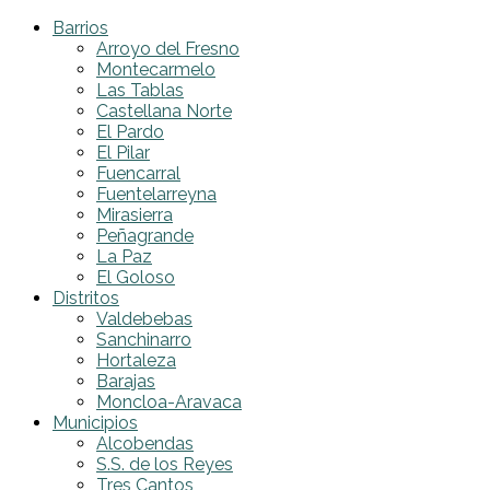
Barrios
Arroyo del Fresno
Montecarmelo
Las Tablas
Castellana Norte
El Pardo
El Pilar
Fuencarral
Fuentelarreyna
Mirasierra
Peñagrande
La Paz
El Goloso
Distritos
Valdebebas
Sanchinarro
Hortaleza
Barajas
Moncloa-Aravaca
Municipios
Alcobendas
S.S. de los Reyes
Tres Cantos