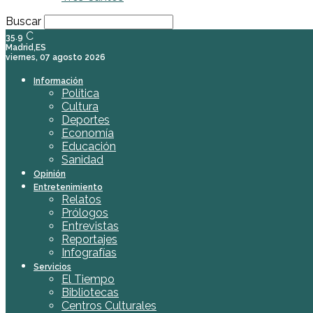
Buscar
C
35.9
Madrid,ES
viernes, 07 agosto 2026
Información
Política
Cultura
Deportes
Economía
Educación
Sanidad
Opinión
Entretenimiento
Relatos
Prólogos
Entrevistas
Reportajes
Infografías
Servicios
El Tiempo
Bibliotecas
Centros Culturales