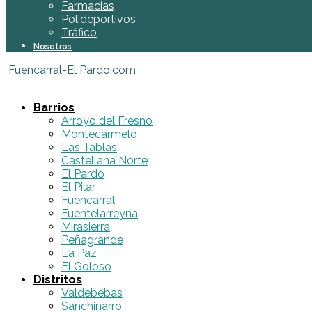
Farmacias
Polideportivos
Tráfico
Nosotros
Fuencarral-El Pardo.com
Barrios
Arroyo del Fresno
Montecarmelo
Las Tablas
Castellana Norte
El Pardo
El Pilar
Fuencarral
Fuentelarreyna
Mirasierra
Peñagrande
La Paz
El Goloso
Distritos
Valdebebas
Sanchinarro