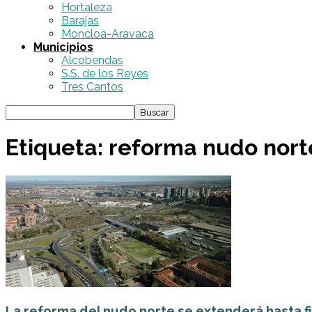
Hortaleza
Barajas
Moncloa-Aravaca
Municipios
Alcobendas
S.S. de los Reyes
Tres Cantos
Etiqueta: reforma nudo nor
La reforma del nudo norte se extenderá hasta f