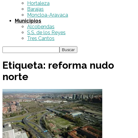
Hortaleza
Barajas
Moncloa-Aravaca
Municipios
Alcobendas
S.S. de los Reyes
Tres Cantos
Etiqueta: reforma nudo
norte