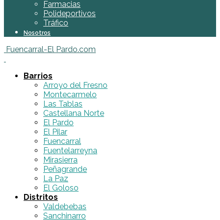
Farmacias
Polideportivos
Tráfico
Nosotros
Fuencarral-El Pardo.com
Barrios
Arroyo del Fresno
Montecarmelo
Las Tablas
Castellana Norte
El Pardo
El Pilar
Fuencarral
Fuentelarreyna
Mirasierra
Peñagrande
La Paz
El Goloso
Distritos
Valdebebas
Sanchinarro