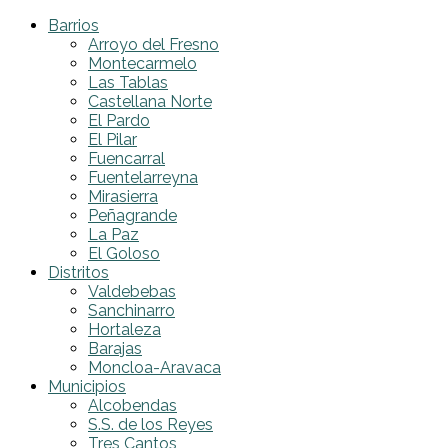
Barrios
Arroyo del Fresno
Montecarmelo
Las Tablas
Castellana Norte
El Pardo
El Pilar
Fuencarral
Fuentelarreyna
Mirasierra
Peñagrande
La Paz
El Goloso
Distritos
Valdebebas
Sanchinarro
Hortaleza
Barajas
Moncloa-Aravaca
Municipios
Alcobendas
S.S. de los Reyes
Tres Cantos