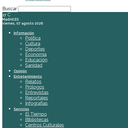
Buscar
C
27
Madrid,ES
viernes, 07 agosto 2026
Información
Política
Cultura
Deportes
Economía
Educación
Sanidad
Opinión
Entretenimiento
Relatos
Prólogos
Entrevistas
Reportajes
Infografías
Servicios
El Tiempo
Bibliotecas
Centros Culturales