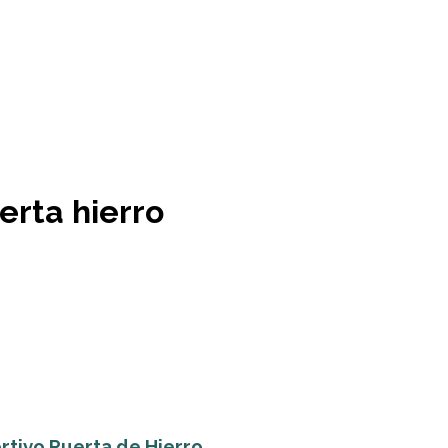
erta hierro
rtivo Puerta de Hierro