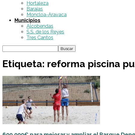
Hortaleza
Barajas
Moncloa-Aravaca
Municipios
Alcobendas
S.S. de los Reyes
Tres Cantos
Etiqueta: reforma piscina pu
600.000€ para mejorar y ampliar el Parque Depo