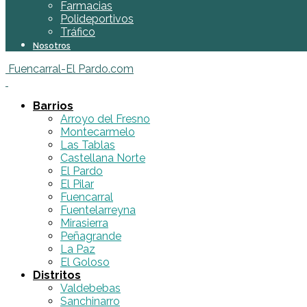
Farmacias
Polideportivos
Tráfico
Nosotros
Fuencarral-El Pardo.com
Barrios
Arroyo del Fresno
Montecarmelo
Las Tablas
Castellana Norte
El Pardo
El Pilar
Fuencarral
Fuentelarreyna
Mirasierra
Peñagrande
La Paz
El Goloso
Distritos
Valdebebas
Sanchinarro