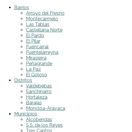
Barrios
Arroyo del Fresno
Montecarmelo
Las Tablas
Castellana Norte
El Pardo
El Pilar
Fuencarral
Fuentelarreyna
Mirasierra
Peñagrande
La Paz
El Goloso
Distritos
Valdebebas
Sanchinarro
Hortaleza
Barajas
Moncloa-Aravaca
Municipios
Alcobendas
S.S. de los Reyes
Tres Cantos