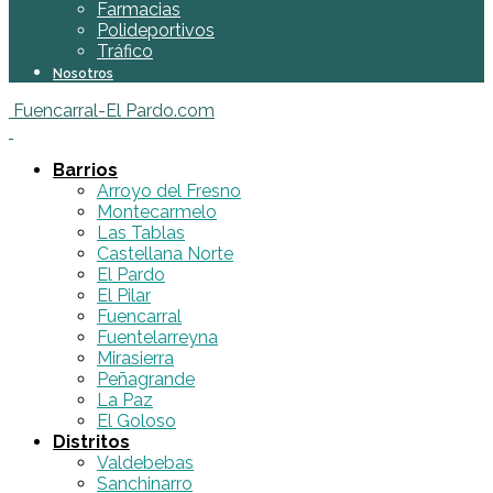
Farmacias
Polideportivos
Tráfico
Nosotros
Fuencarral-El Pardo.com
Barrios
Arroyo del Fresno
Montecarmelo
Las Tablas
Castellana Norte
El Pardo
El Pilar
Fuencarral
Fuentelarreyna
Mirasierra
Peñagrande
La Paz
El Goloso
Distritos
Valdebebas
Sanchinarro