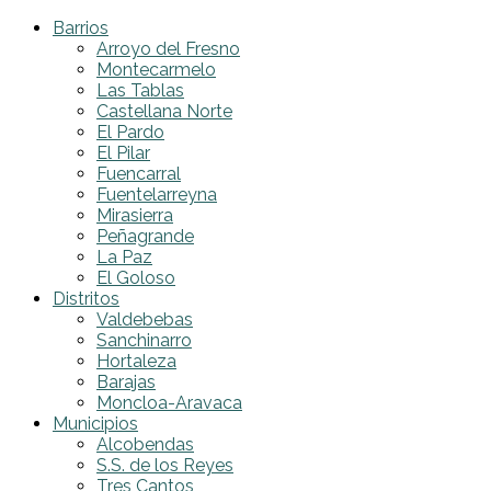
Barrios
Arroyo del Fresno
Montecarmelo
Las Tablas
Castellana Norte
El Pardo
El Pilar
Fuencarral
Fuentelarreyna
Mirasierra
Peñagrande
La Paz
El Goloso
Distritos
Valdebebas
Sanchinarro
Hortaleza
Barajas
Moncloa-Aravaca
Municipios
Alcobendas
S.S. de los Reyes
Tres Cantos