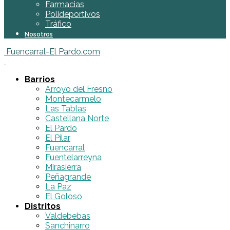
Farmacias
Polideportivos
Tráfico
Nosotros
Fuencarral-El Pardo.com
Barrios
Arroyo del Fresno
Montecarmelo
Las Tablas
Castellana Norte
El Pardo
El Pilar
Fuencarral
Fuentelarreyna
Mirasierra
Peñagrande
La Paz
El Goloso
Distritos
Valdebebas
Sanchinarro