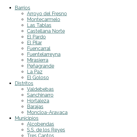
Barrios
Arroyo del Fresno
Montecarmelo
Las Tablas
Castellana Norte
El Pardo
El Pilar
Fuencarral
Fuentelarreyna
Mirasierra
Peñagrande
La Paz
El Goloso
Distritos
Valdebebas
Sanchinarro
Hortaleza
Barajas
Moncloa-Aravaca
Municipios
Alcobendas
S.S. de los Reyes
Tres Cantos