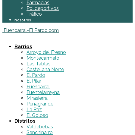
Farmacias
Polideportivos
Tráfico
Nosotros
Fuencarral-El Pardo.com
Barrios
Arroyo del Fresno
Montecarmelo
Las Tablas
Castellana Norte
El Pardo
El Pilar
Fuencarral
Fuentelarreyna
Mirasierra
Peñagrande
La Paz
El Goloso
Distritos
Valdebebas
Sanchinarro