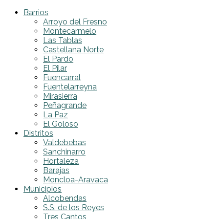
Barrios
Arroyo del Fresno
Montecarmelo
Las Tablas
Castellana Norte
El Pardo
El Pilar
Fuencarral
Fuentelarreyna
Mirasierra
Peñagrande
La Paz
El Goloso
Distritos
Valdebebas
Sanchinarro
Hortaleza
Barajas
Moncloa-Aravaca
Municipios
Alcobendas
S.S. de los Reyes
Tres Cantos