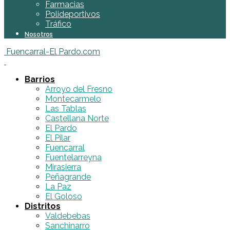
Farmacias
Polideportivos
Tráfico
Nosotros
Fuencarral-El Pardo.com
Barrios
Arroyo del Fresno
Montecarmelo
Las Tablas
Castellana Norte
El Pardo
El Pilar
Fuencarral
Fuentelarreyna
Mirasierra
Peñagrande
La Paz
El Goloso
Distritos
Valdebebas
Sanchinarro