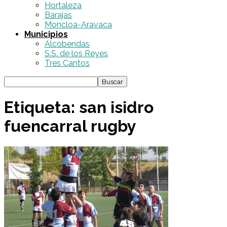
Hortaleza
Barajas
Moncloa-Aravaca
Municipios
Alcobendas
S.S. de los Reyes
Tres Cantos
Etiqueta: san isidro
fuencarral rugby