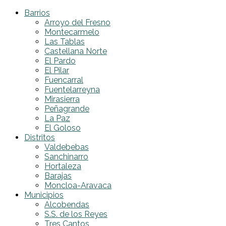
Barrios
Arroyo del Fresno
Montecarmelo
Las Tablas
Castellana Norte
El Pardo
El Pilar
Fuencarral
Fuentelarreyna
Mirasierra
Peñagrande
La Paz
El Goloso
Distritos
Valdebebas
Sanchinarro
Hortaleza
Barajas
Moncloa-Aravaca
Municipios
Alcobendas
S.S. de los Reyes
Tres Cantos