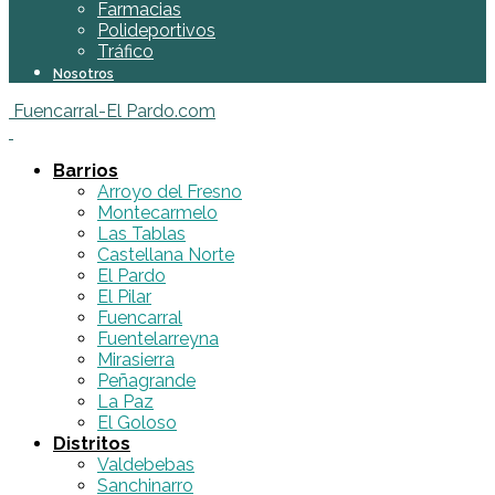
Farmacias
Polideportivos
Tráfico
Nosotros
Fuencarral-El Pardo.com
Barrios
Arroyo del Fresno
Montecarmelo
Las Tablas
Castellana Norte
El Pardo
El Pilar
Fuencarral
Fuentelarreyna
Mirasierra
Peñagrande
La Paz
El Goloso
Distritos
Valdebebas
Sanchinarro