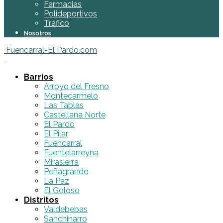
Farmacias
Polideportivos
Tráfico
Nosotros
Fuencarral-El Pardo.com
Barrios
Arroyo del Fresno
Montecarmelo
Las Tablas
Castellana Norte
El Pardo
El Pilar
Fuencarral
Fuentelarreyna
Mirasierra
Peñagrande
La Paz
El Goloso
Distritos
Valdebebas
Sanchinarro