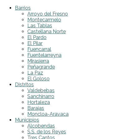
Barrios
Arroyo del Fresno
Montecarmelo
Las Tablas
Castellana Norte
El Pardo
El Pilar
Fuencarral
Fuentelarreyna
Mirasierra
Peñagrande
La Paz
El Goloso
Distritos
Valdebebas
Sanchinarro
Hortaleza
Barajas
Moncloa-Aravaca
Municipios
Alcobendas
S.S. de los Reyes
Tres Cantos