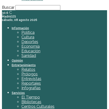
Buscar
C
30.6
Madrid,ES
sábado, 08 agosto 2026
Información
Política
Cultura
Deportes
Economía
Educación
Sanidad
Opinión
Entretenimiento
Relatos
Prólogos
Entrevistas
Reportajes
Infografías
Servicios
El Tiempo
Bibliotecas
Centros Culturales