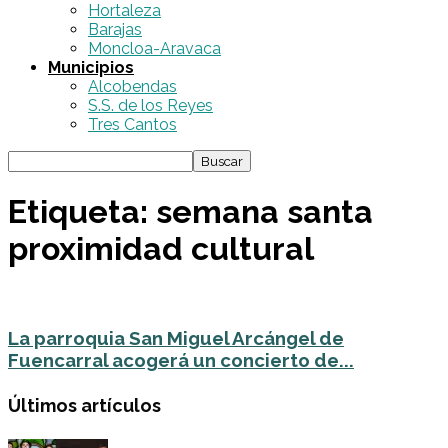
Hortaleza
Barajas
Moncloa-Aravaca
Municipios
Alcobendas
S.S. de los Reyes
Tres Cantos
Etiqueta: semana santa
proximidad cultural
La parroquia San Miguel Arcángel de
Fuencarral acogerá un concierto de...
Últimos artículos