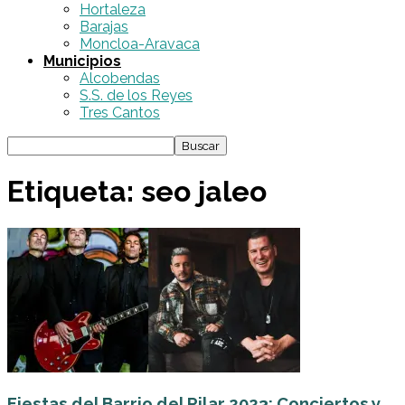
Hortaleza
Barajas
Moncloa-Aravaca
Municipios
Alcobendas
S.S. de los Reyes
Tres Cantos
Etiqueta: seo jaleo
Fiestas del Barrio del Pilar 2023: Conciertos y