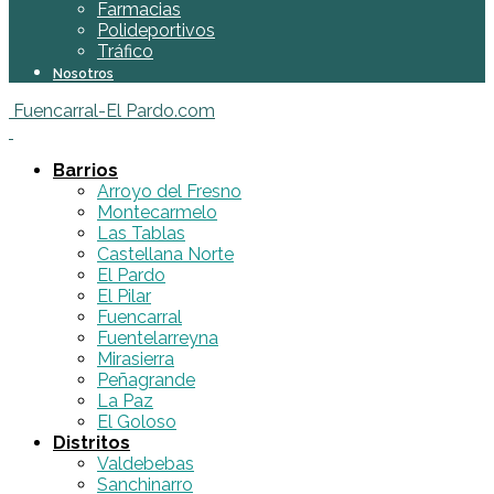
Farmacias
Polideportivos
Tráfico
Nosotros
Fuencarral-El Pardo.com
Barrios
Arroyo del Fresno
Montecarmelo
Las Tablas
Castellana Norte
El Pardo
El Pilar
Fuencarral
Fuentelarreyna
Mirasierra
Peñagrande
La Paz
El Goloso
Distritos
Valdebebas
Sanchinarro