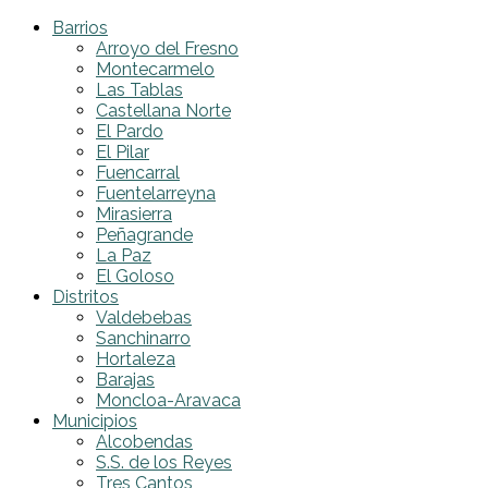
Barrios
Arroyo del Fresno
Montecarmelo
Las Tablas
Castellana Norte
El Pardo
El Pilar
Fuencarral
Fuentelarreyna
Mirasierra
Peñagrande
La Paz
El Goloso
Distritos
Valdebebas
Sanchinarro
Hortaleza
Barajas
Moncloa-Aravaca
Municipios
Alcobendas
S.S. de los Reyes
Tres Cantos