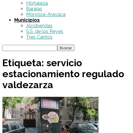
Hortaleza
Barajas
Moncloa-Aravaca
Municipios
Alcobendas
S.S. de los Reyes
Tres Cantos
Etiqueta: servicio
estacionamiento regulado
valdezarza