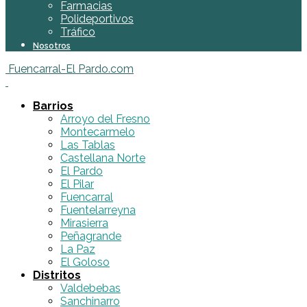
Farmacias
Polideportivos
Tráfico
Nosotros
Fuencarral-El Pardo.com
Barrios
Arroyo del Fresno
Montecarmelo
Las Tablas
Castellana Norte
El Pardo
El Pilar
Fuencarral
Fuentelarreyna
Mirasierra
Peñagrande
La Paz
El Goloso
Distritos
Valdebebas
Sanchinarro