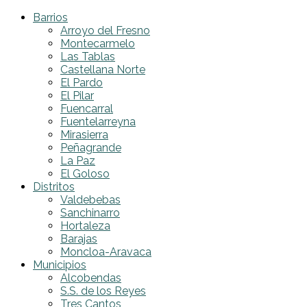
Barrios
Arroyo del Fresno
Montecarmelo
Las Tablas
Castellana Norte
El Pardo
El Pilar
Fuencarral
Fuentelarreyna
Mirasierra
Peñagrande
La Paz
El Goloso
Distritos
Valdebebas
Sanchinarro
Hortaleza
Barajas
Moncloa-Aravaca
Municipios
Alcobendas
S.S. de los Reyes
Tres Cantos