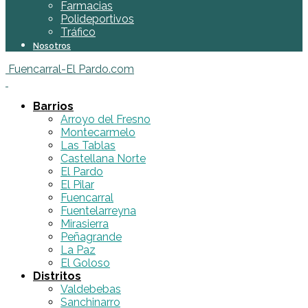
Farmacias
Polideportivos
Tráfico
Nosotros
Fuencarral-El Pardo.com
Barrios
Arroyo del Fresno
Montecarmelo
Las Tablas
Castellana Norte
El Pardo
El Pilar
Fuencarral
Fuentelarreyna
Mirasierra
Peñagrande
La Paz
El Goloso
Distritos
Valdebebas
Sanchinarro