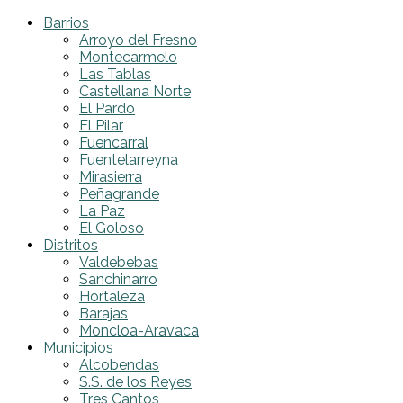
Barrios
Arroyo del Fresno
Montecarmelo
Las Tablas
Castellana Norte
El Pardo
El Pilar
Fuencarral
Fuentelarreyna
Mirasierra
Peñagrande
La Paz
El Goloso
Distritos
Valdebebas
Sanchinarro
Hortaleza
Barajas
Moncloa-Aravaca
Municipios
Alcobendas
S.S. de los Reyes
Tres Cantos