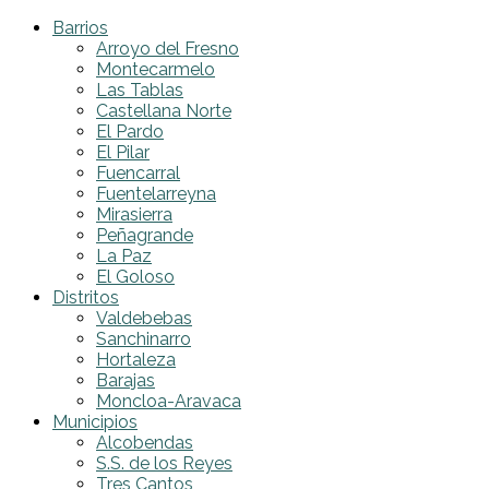
Barrios
Arroyo del Fresno
Montecarmelo
Las Tablas
Castellana Norte
El Pardo
El Pilar
Fuencarral
Fuentelarreyna
Mirasierra
Peñagrande
La Paz
El Goloso
Distritos
Valdebebas
Sanchinarro
Hortaleza
Barajas
Moncloa-Aravaca
Municipios
Alcobendas
S.S. de los Reyes
Tres Cantos