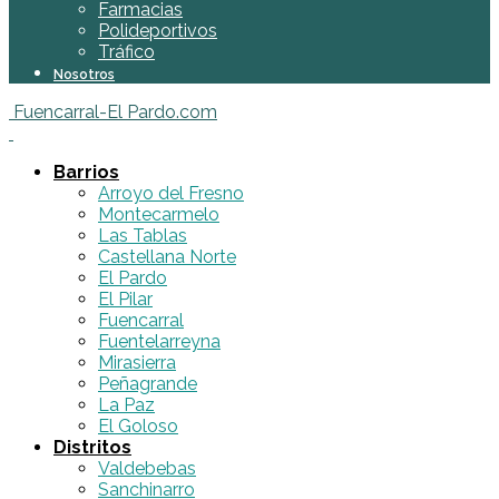
Farmacias
Polideportivos
Tráfico
Nosotros
Fuencarral-El Pardo.com
Barrios
Arroyo del Fresno
Montecarmelo
Las Tablas
Castellana Norte
El Pardo
El Pilar
Fuencarral
Fuentelarreyna
Mirasierra
Peñagrande
La Paz
El Goloso
Distritos
Valdebebas
Sanchinarro