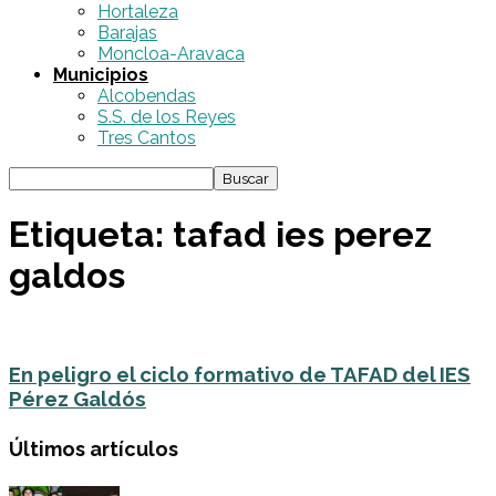
Hortaleza
Barajas
Moncloa-Aravaca
Municipios
Alcobendas
S.S. de los Reyes
Tres Cantos
Etiqueta: tafad ies perez
galdos
En peligro el ciclo formativo de TAFAD del IES
Pérez Galdós
Últimos artículos