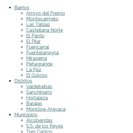
Barrios
Arroyo del Fresno
Montecarmelo
Las Tablas
Castellana Norte
El Pardo
El Pilar
Fuencarral
Fuentelarreyna
Mirasierra
Peñagrande
La Paz
El Goloso
Distritos
Valdebebas
Sanchinarro
Hortaleza
Barajas
Moncloa-Aravaca
Municipios
Alcobendas
S.S. de los Reyes
Tres Cantos