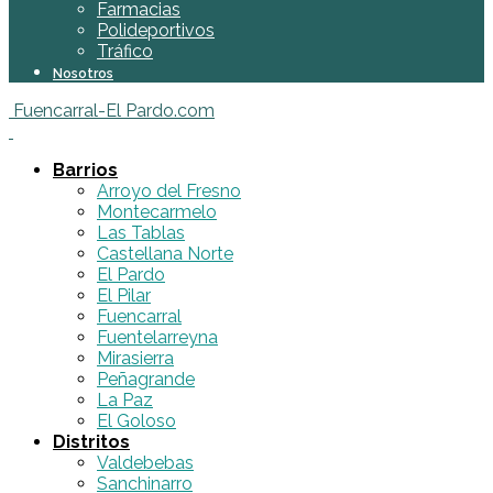
Farmacias
Polideportivos
Tráfico
Nosotros
Fuencarral-El Pardo.com
Barrios
Arroyo del Fresno
Montecarmelo
Las Tablas
Castellana Norte
El Pardo
El Pilar
Fuencarral
Fuentelarreyna
Mirasierra
Peñagrande
La Paz
El Goloso
Distritos
Valdebebas
Sanchinarro