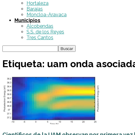
Hortaleza
Barajas
Moncloa-Aravaca
Municipios
Alcobendas
S.S. de los Reyes
Tres Cantos
Etiqueta: uam onda asociad
Cientificos de la UAM observan por primera vez 