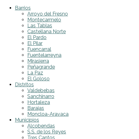
Barrios
Arroyo del Fresno
Montecarmelo
Las Tablas
Castellana Norte
El Pardo
El Pilar
Fuencarral
Fuentelarreyna
Mirasierra
Peñagrande
La Paz
El Goloso
Distritos
Valdebebas
Sanchinarro
Hortaleza
Barajas
Moncloa-Aravaca
Municipios
Alcobendas
S.S. de los Reyes
Tres Cantos