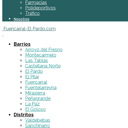
Farmacias
Polideportivos
Tráfico
Nosotros
Fuencarral-El Pardo.com
Barrios
Arroyo del Fresno
Montecarmelo
Las Tablas
Castellana Norte
El Pardo
El Pilar
Fuencarral
Fuentelarreyna
Mirasierra
Peñagrande
La Paz
El Goloso
Distritos
Valdebebas
Sanchinarro