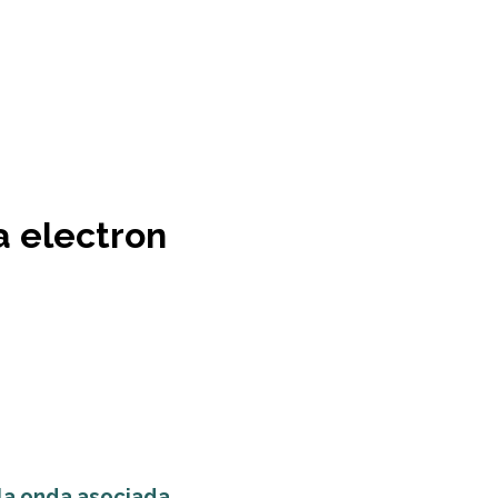
a electron
la onda asociada...