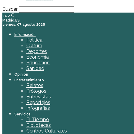
Buscar
C
24.2
Madrid,ES
viernes, 07 agosto 2026
Información
Política
Cultura
Deportes
Economía
Educación
Sanidad
Opinión
Entretenimiento
Relatos
Prólogos
Entrevistas
Reportajes
Infografías
Servicios
El Tiempo
Bibliotecas
Centros Culturales