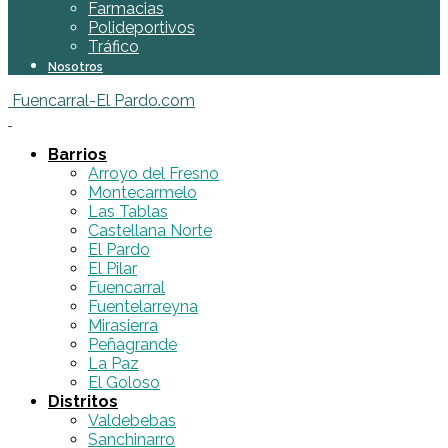
Farmacias
Polideportivos
Tráfico
Nosotros
Fuencarral-El Pardo.com
Barrios
Arroyo del Fresno
Montecarmelo
Las Tablas
Castellana Norte
El Pardo
El Pilar
Fuencarral
Fuentelarreyna
Mirasierra
Peñagrande
La Paz
El Goloso
Distritos
Valdebebas
Sanchinarro