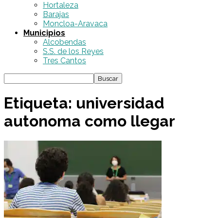
Hortaleza
Barajas
Moncloa-Aravaca
Municipios
Alcobendas
S.S. de los Reyes
Tres Cantos
Etiqueta: universidad
autonoma como llegar