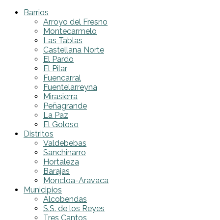
Barrios
Arroyo del Fresno
Montecarmelo
Las Tablas
Castellana Norte
El Pardo
El Pilar
Fuencarral
Fuentelarreyna
Mirasierra
Peñagrande
La Paz
El Goloso
Distritos
Valdebebas
Sanchinarro
Hortaleza
Barajas
Moncloa-Aravaca
Municipios
Alcobendas
S.S. de los Reyes
Tres Cantos