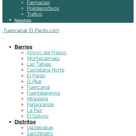
Farmacias
Polideportivos
Tráfico
Nosotros
Fuencarral-El Pardo.com
Barrios
Arroyo del Fresno
Montecarmelo
Las Tablas
Castellana Norte
El Pardo
El Pilar
Fuencarral
Fuentelarreyna
Mirasierra
Peñagrande
La Paz
El Goloso
Distritos
Valdebebas
Sanchinarro