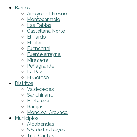
Barrios
Arroyo del Fresno
Montecarmelo
Las Tablas
Castellana Norte
El Pardo
El Pilar
Fuencarral
Fuentelarreyna
Mirasierra
Peñagrande
La Paz
El Goloso
Distritos
Valdebebas
Sanchinarro
Hortaleza
Barajas
Moncloa-Aravaca
Municipios
Alcobendas
S.S. de los Reyes
Tres Cantos