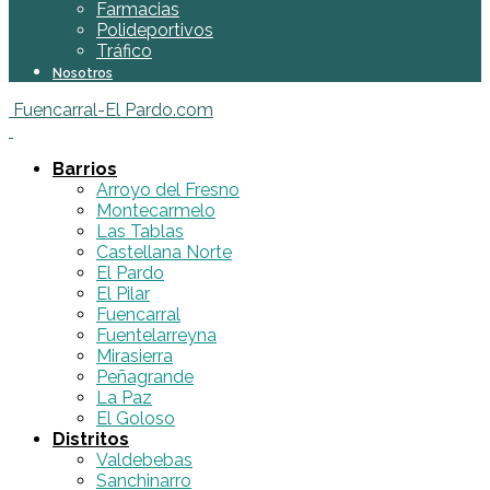
Farmacias
Polideportivos
Tráfico
Nosotros
Fuencarral-El Pardo.com
Barrios
Arroyo del Fresno
Montecarmelo
Las Tablas
Castellana Norte
El Pardo
El Pilar
Fuencarral
Fuentelarreyna
Mirasierra
Peñagrande
La Paz
El Goloso
Distritos
Valdebebas
Sanchinarro