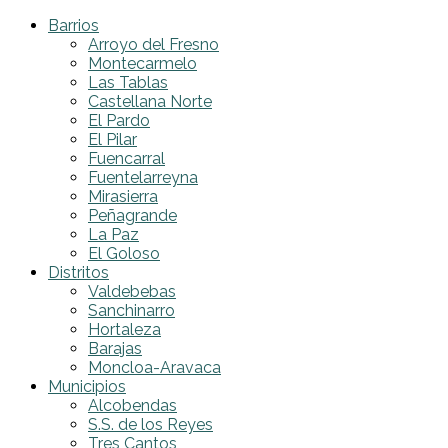
Barrios
Arroyo del Fresno
Montecarmelo
Las Tablas
Castellana Norte
El Pardo
El Pilar
Fuencarral
Fuentelarreyna
Mirasierra
Peñagrande
La Paz
El Goloso
Distritos
Valdebebas
Sanchinarro
Hortaleza
Barajas
Moncloa-Aravaca
Municipios
Alcobendas
S.S. de los Reyes
Tres Cantos