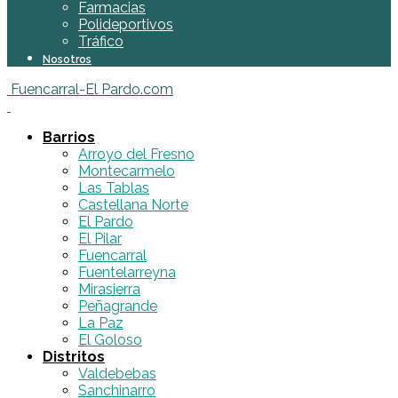
Farmacias
Polideportivos
Tráfico
Nosotros
Fuencarral-El Pardo.com
Barrios
Arroyo del Fresno
Montecarmelo
Las Tablas
Castellana Norte
El Pardo
El Pilar
Fuencarral
Fuentelarreyna
Mirasierra
Peñagrande
La Paz
El Goloso
Distritos
Valdebebas
Sanchinarro