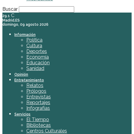
Buscar
C
29.1
Madrid,ES
domingo, 09 agosto 2026
Información
Política
Cultura
Deportes
Economía
Educación
Sanidad
Opinión
Entretenimiento
Relatos
Prólogos
Entrevistas
Reportajes
Infografías
Servicios
El Tiempo
Bibliotecas
Centros Culturales