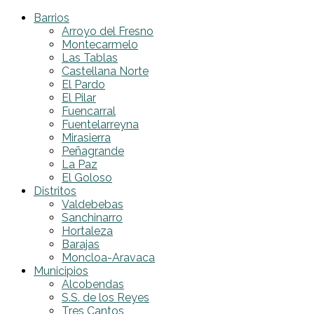
Barrios
Arroyo del Fresno
Montecarmelo
Las Tablas
Castellana Norte
El Pardo
El Pilar
Fuencarral
Fuentelarreyna
Mirasierra
Peñagrande
La Paz
El Goloso
Distritos
Valdebebas
Sanchinarro
Hortaleza
Barajas
Moncloa-Aravaca
Municipios
Alcobendas
S.S. de los Reyes
Tres Cantos