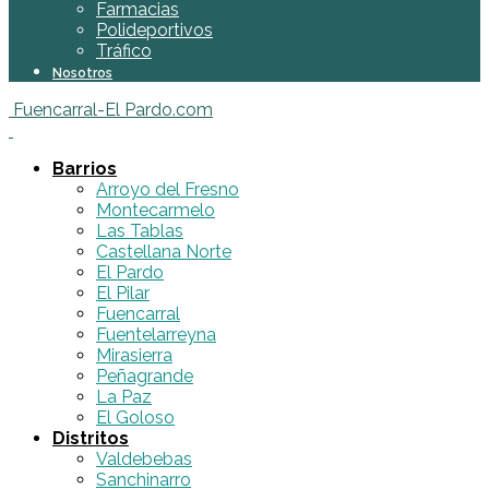
Farmacias
Polideportivos
Tráfico
Nosotros
Fuencarral-El Pardo.com
Barrios
Arroyo del Fresno
Montecarmelo
Las Tablas
Castellana Norte
El Pardo
El Pilar
Fuencarral
Fuentelarreyna
Mirasierra
Peñagrande
La Paz
El Goloso
Distritos
Valdebebas
Sanchinarro