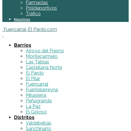
Farmacias
Polideportivos
Tráfico
Nosotros
Fuencarral-El Pardo.com
Barrios
Arroyo del Fresno
Montecarmelo
Las Tablas
Castellana Norte
El Pardo
El Pilar
Fuencarral
Fuentelarreyna
Mirasierra
Peñagrande
La Paz
El Goloso
Distritos
Valdebebas
Sanchinarro