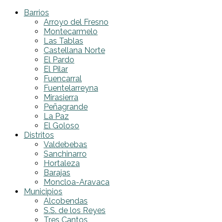
Barrios
Arroyo del Fresno
Montecarmelo
Las Tablas
Castellana Norte
El Pardo
El Pilar
Fuencarral
Fuentelarreyna
Mirasierra
Peñagrande
La Paz
El Goloso
Distritos
Valdebebas
Sanchinarro
Hortaleza
Barajas
Moncloa-Aravaca
Municipios
Alcobendas
S.S. de los Reyes
Tres Cantos