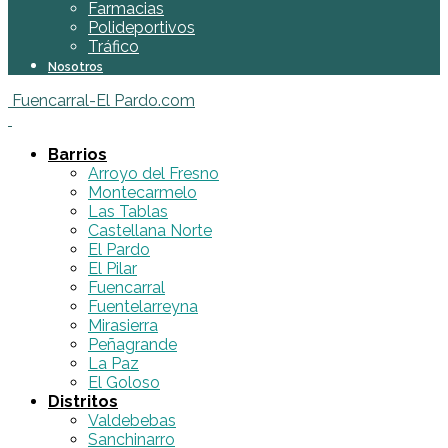
Farmacias
Polideportivos
Tráfico
Nosotros
Fuencarral-El Pardo.com
Barrios
Arroyo del Fresno
Montecarmelo
Las Tablas
Castellana Norte
El Pardo
El Pilar
Fuencarral
Fuentelarreyna
Mirasierra
Peñagrande
La Paz
El Goloso
Distritos
Valdebebas
Sanchinarro