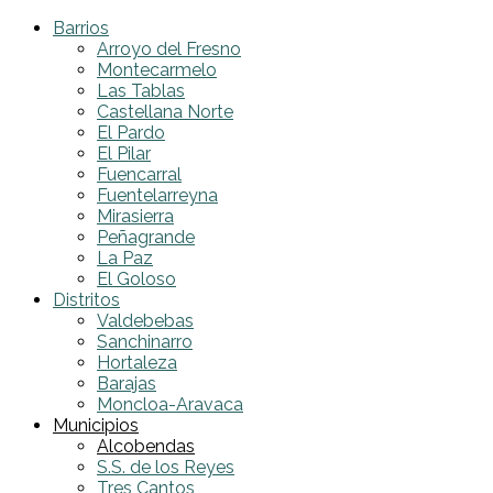
Barrios
Arroyo del Fresno
Montecarmelo
Las Tablas
Castellana Norte
El Pardo
El Pilar
Fuencarral
Fuentelarreyna
Mirasierra
Peñagrande
La Paz
El Goloso
Distritos
Valdebebas
Sanchinarro
Hortaleza
Barajas
Moncloa-Aravaca
Municipios
Alcobendas
S.S. de los Reyes
Tres Cantos