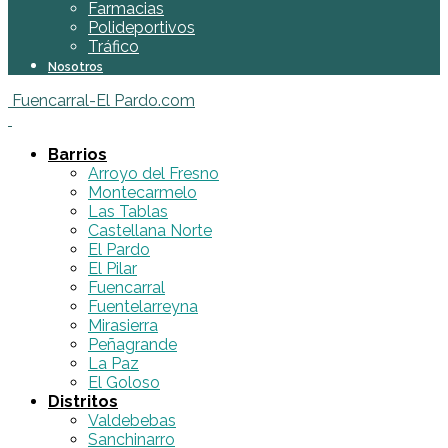
Farmacias
Polideportivos
Tráfico
Nosotros
Fuencarral-El Pardo.com
Barrios
Arroyo del Fresno
Montecarmelo
Las Tablas
Castellana Norte
El Pardo
El Pilar
Fuencarral
Fuentelarreyna
Mirasierra
Peñagrande
La Paz
El Goloso
Distritos
Valdebebas
Sanchinarro