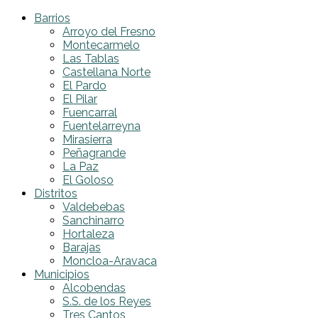
Barrios
Arroyo del Fresno
Montecarmelo
Las Tablas
Castellana Norte
El Pardo
El Pilar
Fuencarral
Fuentelarreyna
Mirasierra
Peñagrande
La Paz
El Goloso
Distritos
Valdebebas
Sanchinarro
Hortaleza
Barajas
Moncloa-Aravaca
Municipios
Alcobendas
S.S. de los Reyes
Tres Cantos