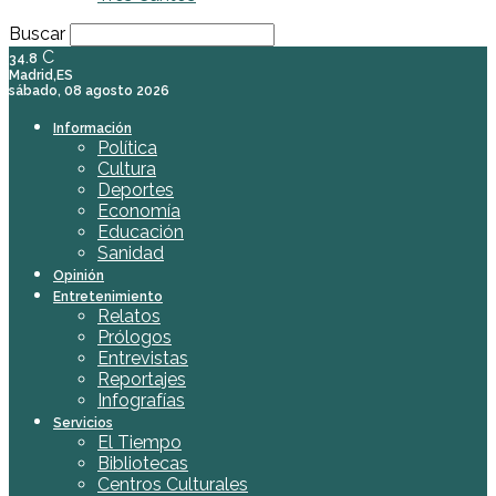
Buscar
C
34.8
Madrid,ES
sábado, 08 agosto 2026
Información
Política
Cultura
Deportes
Economía
Educación
Sanidad
Opinión
Entretenimiento
Relatos
Prólogos
Entrevistas
Reportajes
Infografías
Servicios
El Tiempo
Bibliotecas
Centros Culturales