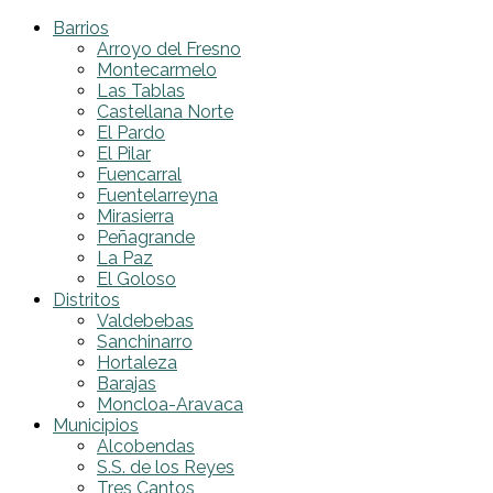
Barrios
Arroyo del Fresno
Montecarmelo
Las Tablas
Castellana Norte
El Pardo
El Pilar
Fuencarral
Fuentelarreyna
Mirasierra
Peñagrande
La Paz
El Goloso
Distritos
Valdebebas
Sanchinarro
Hortaleza
Barajas
Moncloa-Aravaca
Municipios
Alcobendas
S.S. de los Reyes
Tres Cantos