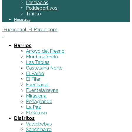
Farmacias
Polideportivos
Tráfico
Nosotros
Fuencarral-El Pardo.com
Barrios
Arroyo del Fresno
Montecarmelo
Las Tablas
Castellana Norte
El Pardo
El Pilar
Fuencarral
Fuentelarreyna
Mirasierra
Peñagrande
La Paz
El Goloso
Distritos
Valdebebas
Sanchinarro