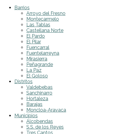
Barrios
Arroyo del Fresno
Montecarmelo
Las Tablas
Castellana Norte
El Pardo
El Pilar
Fuencarral
Fuentelarreyna
Mirasierra
Peñagrande
La Paz
El Goloso
Distritos
Valdebebas
Sanchinarro
Hortaleza
Barajas
Moncloa-Aravaca
Municipios
Alcobendas
S.S. de los Reyes
Tres Cantos