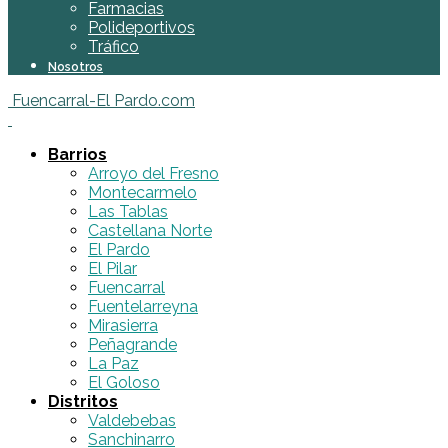
Farmacias
Polideportivos
Tráfico
Nosotros
Fuencarral-El Pardo.com
Barrios
Arroyo del Fresno
Montecarmelo
Las Tablas
Castellana Norte
El Pardo
El Pilar
Fuencarral
Fuentelarreyna
Mirasierra
Peñagrande
La Paz
El Goloso
Distritos
Valdebebas
Sanchinarro