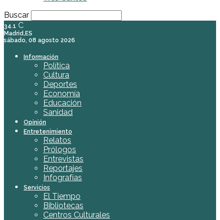
Buscar
C
34.1
Madrid,ES
sábado, 08 agosto 2026
Información
Política
Cultura
Deportes
Economía
Educación
Sanidad
Opinión
Entretenimiento
Relatos
Prólogos
Entrevistas
Reportajes
Infografías
Servicios
El Tiempo
Bibliotecas
Centros Culturales