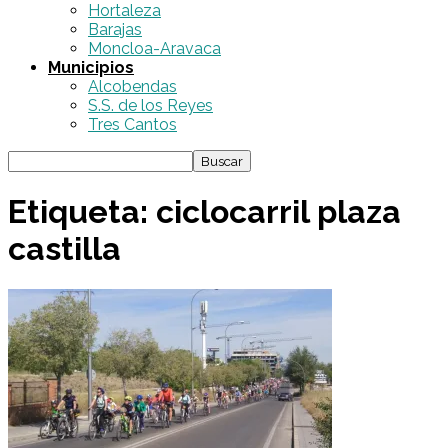
Hortaleza
Barajas
Moncloa-Aravaca
Municipios
Alcobendas
S.S. de los Reyes
Tres Cantos
Etiqueta: ciclocarril plaza
castilla