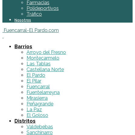
Farmacias
Polideportivos
Tráfico
Nosotros
Fuencarral-El Pardo.com
Barrios
Arroyo del Fresno
Montecarmelo
Las Tablas
Castellana Norte
El Pardo
El Pilar
Fuencarral
Fuentelarreyna
Mirasierra
Peñagrande
La Paz
El Goloso
Distritos
Valdebebas
Sanchinarro