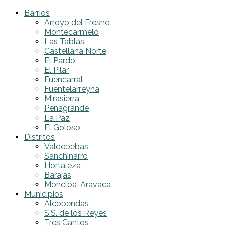
Barrios
Arroyo del Fresno
Montecarmelo
Las Tablas
Castellana Norte
El Pardo
El Pilar
Fuencarral
Fuentelarreyna
Mirasierra
Peñagrande
La Paz
El Goloso
Distritos
Valdebebas
Sanchinarro
Hortaleza
Barajas
Moncloa-Aravaca
Municipios
Alcobendas
S.S. de los Reyes
Tres Cantos