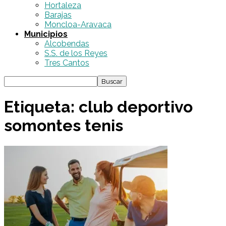
Hortaleza
Barajas
Moncloa-Aravaca
Municipios
Alcobendas
S.S. de los Reyes
Tres Cantos
Etiqueta: club deportivo
somontes tenis