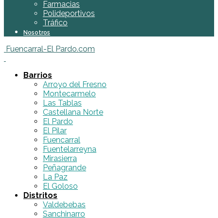
Farmacias
Polideportivos
Tráfico
Nosotros
Fuencarral-El Pardo.com
Barrios
Arroyo del Fresno
Montecarmelo
Las Tablas
Castellana Norte
El Pardo
El Pilar
Fuencarral
Fuentelarreyna
Mirasierra
Peñagrande
La Paz
El Goloso
Distritos
Valdebebas
Sanchinarro