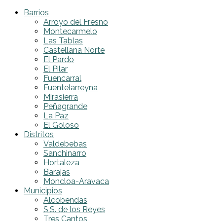
Barrios
Arroyo del Fresno
Montecarmelo
Las Tablas
Castellana Norte
El Pardo
El Pilar
Fuencarral
Fuentelarreyna
Mirasierra
Peñagrande
La Paz
El Goloso
Distritos
Valdebebas
Sanchinarro
Hortaleza
Barajas
Moncloa-Aravaca
Municipios
Alcobendas
S.S. de los Reyes
Tres Cantos